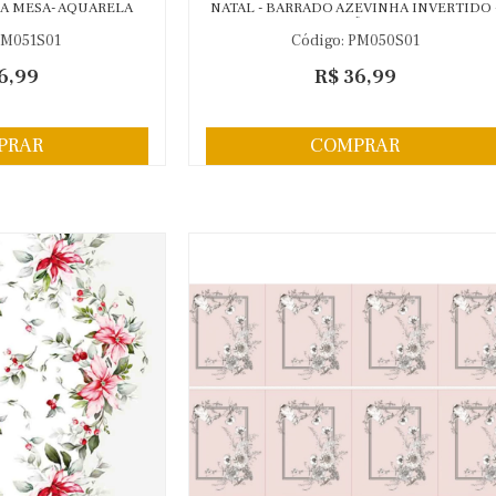
 NA MESA- AQUARELA
NATAL - BARRADO AZEVINHA INVERTIDO 
3/001
100% ALGODÃO 05327-001
PM051S01
Código: PM050S01
6,99
R$ 36,99
PRAR
COMPRAR