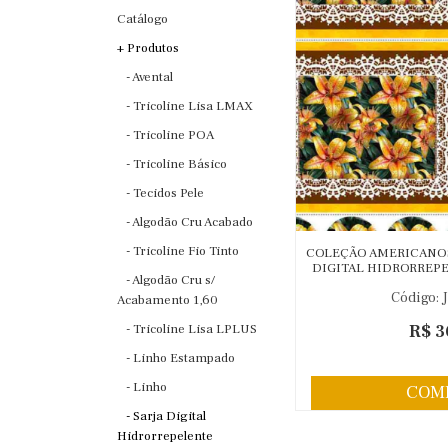
Catálogo
+ Produtos
- Avental
- Tricoline Lisa LMAX
- Tricoline POA
- Tricoline Básico
- Tecidos Pele
- Algodão Cru Acabado
- Tricoline Fio Tinto
COLEÇÃO AMERICANOS 
DIGITAL HIDRORREPEL
- Algodão Cru s/
FLO
Código: 
Acabamento 1,60
R$ 3
- Tricoline Lisa LPLUS
- Linho Estampado
- Linho
COM
- Sarja Digital
Hidrorrepelente