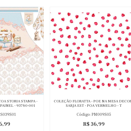
OA STORIA STAMPA -
COLEÇÃO FLORATTA - POE NA MESA DECOR
 PAINEL - 93760-001
SARJA EST - POA VERMELHO - T
SS039S01
Código: PM009S05
6,99
R$ 36,99