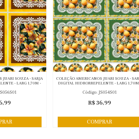
JUARI SOUZA - SARJA
COLEÇÃO AMERICANOS JUARI SOUZA - SAR
ENTE - LARG 1,70M -
DIGITAL HIDRORREPELENTE - LARG 1,70M 
RAL
LIMAO
JS056S01
Código: JS054S01
6,99
R$ 36,99
PRAR
COMPRAR