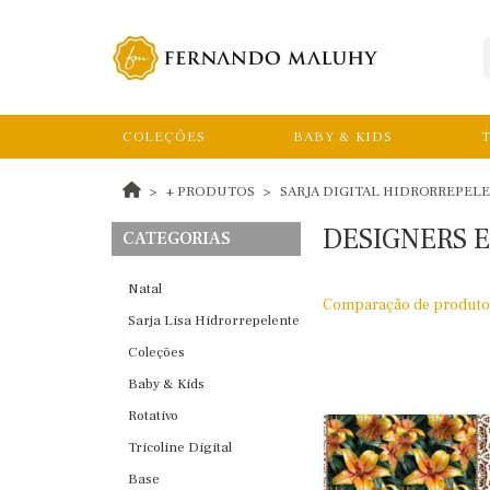
COLEÇÕES
BABY & KIDS
T
+ PRODUTOS
SARJA DIGITAL HIDRORREPEL
DESIGNERS 
CATEGORIAS
Natal
Comparação de produto
Sarja Lisa Hidrorrepelente
Coleções
Baby & Kids
Rotativo
Tricoline Digital
Base