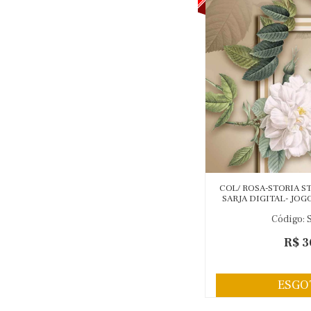
COL/ ROSA-STORIA S
SARJA DIGITAL- JO
40,52CM- (1,70M X 0
Código: 
R$ 3
ESGO