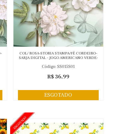
-
COL/ ROSA-STORIA STAMPA/FÊ CORDEIRO-
SARJA DIGITAL - JOGO AMERICANO VERDE-
40,52CM -(1,70MX0,52CM)-( 80773 VAR,01)
Código: SS015S01
R$ 36,99
ESGOTADO
ESGOTADO