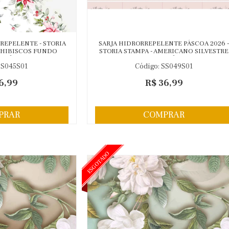
RREPELENTE - STORIA
SARJA HIDRORREPELENTE PÁSCOA 2026 
 HIBISCOS FUNDO
STORIA STAMPA - AMERICANO SILVESTRE
ALGÃO 98095/001
ROSA - 100% ALGODÃO - A0657-001
SS045S01
Código: SS049S01
6,99
R$ 36,99
PRAR
COMPRAR
ESGOTADO