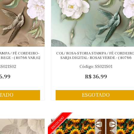
AMPA / FÊ CORDEIRO-
COL/ ROSA-STORIA STAMPA / FÊ CORDEIRO
BEGE - ( 80766 VAR,02
SARJA DIGITAL- ROSAS VERDE - ( 80766
- C
VAR,01 ) - C
SS021S02
Código: SS021S01
6,99
R$ 36,99
TADO
ESGOTADO
ESGOTADO