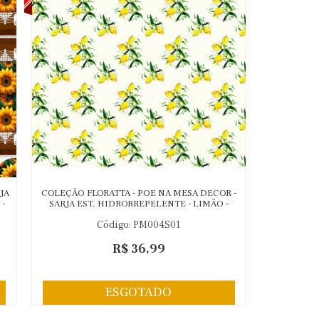
JA
COLEÇÃO FLORATTA - POE NA MESA DECOR -
-
SARJA EST. HIDRORREPELENTE - LIMÃO -
90591-001
Código: PM004S01
R$ 36,99
ESGOTADO