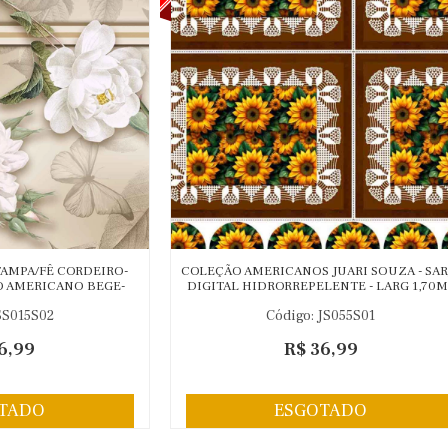
TAMPA/FÊ CORDEIRO-
COLEÇÃO AMERICANOS JUARI SOUZA - SAR
GO AMERICANO BEGE-
DIGITAL HIDRORREPELENTE - LARG 1,70M 
,52CM)-(80773 VAR02)
GIRASSOL
SS015S02
Código: JS055S01
6,99
R$ 36,99
TADO
ESGOTADO