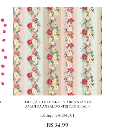
 -
COLEÇÃO TULIPANO -STORIA STAMPA/
AMANDA ANSALDO -TRIC.DIGITAL -
BARRADO TULIPANO - ( 89653-01 - C
Código: SA004C01
R$ 34,99