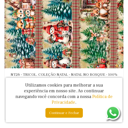
NT26 - TRICOL. COLEÇÃO NATAL - NATAL NO BOSQUE - 100%
ALGODÃO A4609-001
Utilizamos cookies para melhorar a sua
Código: PAN62C01
experiência em nosso site.
Ao continuar
R$ 34,99
navegando você concorda com a nossa
Política de
Privacidade
.
Continuar e Fechar
ESGOTADO