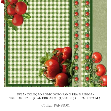
FV25 - COLEÇÃO POMODORO PANO PRA MANGGA -
TRIC.DIGITAL - JG AMERICANO - (1,50X 50 ) ( 50CM X 37CM ) -
AG4 - 90530-001
Código: PAN81C01