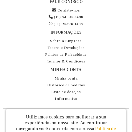
FALE CONOSCO
Contate-nos
(11) 94398-1438
(11) 94398-1438
INFORMAÇÕES
Sobre a Empresa
Trocas e Devoluções
Política de Privacidade
Termos & Condições
MINHA CONTA
Minha conta
Histórico de pedidos
Lista de desejos
Informativo
Fernando Maluhy Cia Ltda - CNPJ: 60.458.825/0001-86
Utilizamos cookies para melhorar a sua
Rua Dr Euclydes da Cunha, 47 - Brás - São Paulo / SP - CEP 03016-030
experiência em nosso site.
Ao continuar
navegando você concorda com a nossa
Política de