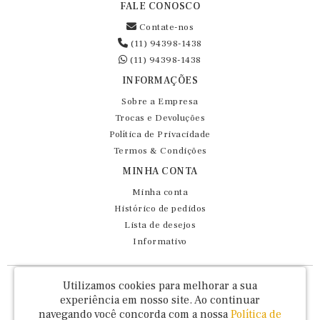
FALE CONOSCO
Contate-nos
(11) 94398-1438
(11) 94398-1438
INFORMAÇÕES
Sobre a Empresa
Trocas e Devoluções
Política de Privacidade
Termos & Condições
MINHA CONTA
Minha conta
Histórico de pedidos
Lista de desejos
Informativo
Fernando Maluhy Cia Ltda - CNPJ: 60.458.825/0001-86
Utilizamos cookies para melhorar a sua
Rua Dr Euclydes da Cunha, 47 - Brás - São Paulo / SP - CEP 03016-030
experiência em nosso site.
Ao continuar
navegando você concorda com a nossa
Política de