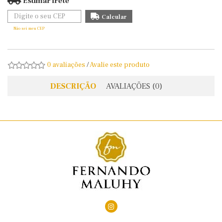
Estimar frete
Não sei meu CEP
0 avaliações
/
Avalie este produto
DESCRIÇÃO
AVALIAÇÕES (0)