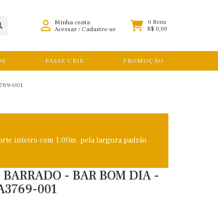
Minha conta
0 Itens
Acessar
/
Cadastre-se
R$ 0,00
OS
PASSE CRIE
PROMOÇÃO
769-001
orte inteiro com 1,00m pela largura padrão
 BARRADO - BAR BOM DIA -
A3769-001