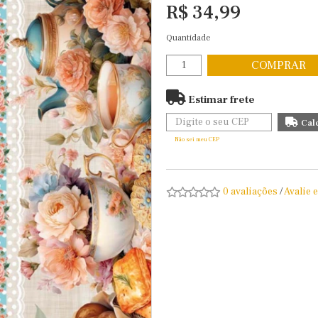
R$ 34,99
Quantidade
COMPRAR
Estimar frete
Não sei meu CEP
0 avaliações
/
Avalie 