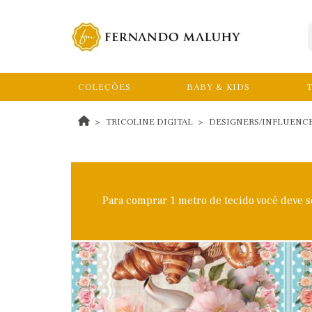
COLEÇÕES
BABY & KIDS
T
TRICOLINE DIGITAL
DESIGNERS/INFLUENC
Para comprar 1 metro de tecido você deve 