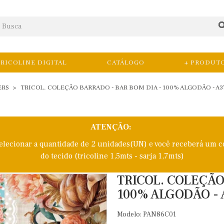
RICOLINE DIGITAL
CATÁLOGO
+ PRODUT
ERS
TRICOL. COLEÇÃO BARRADO - BAR BOM DIA - 100% ALGODÃO - A3
ATENÇÃO:
selecionar a quantidade de 2 unidades(UN) e você receberá um c
do tecido (tricoline 1,5mts - sarja 1,7mts)
TRICOL. COLEÇÃO
100% ALGODÃO - 
Modelo: PAN86C01