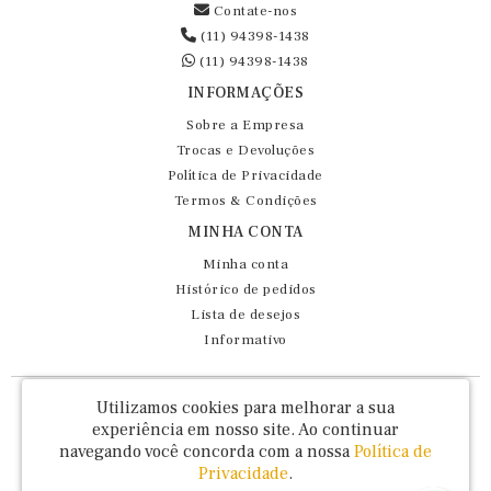
Contate-nos
(11) 94398-1438
(11) 94398-1438
INFORMAÇÕES
Sobre a Empresa
Trocas e Devoluções
Política de Privacidade
Termos & Condições
MINHA CONTA
Minha conta
Histórico de pedidos
Lista de desejos
Informativo
Fernando Maluhy Cia Ltda - CNPJ: 60.458.825/0001-86
Utilizamos cookies para melhorar a sua
Rua Dr Euclydes da Cunha, 47 - Brás - São Paulo / SP - CEP 03016-030
experiência em nosso site.
Ao continuar
navegando você concorda com a nossa
Política de
Privacidade
.