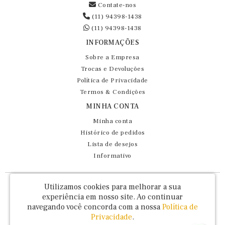
Contate-nos
(11) 94398-1438
(11) 94398-1438
INFORMAÇÕES
Sobre a Empresa
Trocas e Devoluções
Política de Privacidade
Termos & Condições
MINHA CONTA
Minha conta
Histórico de pedidos
Lista de desejos
Informativo
Fernando Maluhy Cia Ltda - CNPJ: 60.458.825/0001-86
Utilizamos cookies para melhorar a sua
Rua Dr Euclydes da Cunha, 47 - Brás - São Paulo / SP - CEP 03016-030
experiência em nosso site.
Ao continuar
navegando você concorda com a nossa
Política de
Privacidade
.