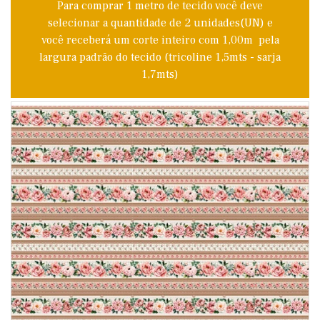
Para comprar 1 metro de tecido você deve
selecionar a quantidade de 2 unidades(UN) e
você receberá um corte inteiro com 1,00m pela
largura padrão do tecido (tricoline 1,5mts - sarja
1,7mts)