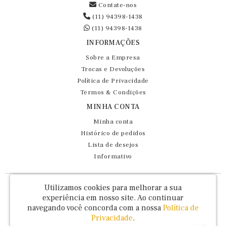
Contate-nos
(11) 94398-1438
(11) 94398-1438
INFORMAÇÕES
Sobre a Empresa
Trocas e Devoluções
Política de Privacidade
Termos & Condições
MINHA CONTA
Minha conta
Histórico de pedidos
Lista de desejos
Informativo
Fernando Maluhy Cia Ltda - CNPJ: 60.458.825/0001-86
Utilizamos cookies para melhorar a sua
Rua Dr Euclydes da Cunha, 47 - Brás - São Paulo / SP - CEP 03016-030
experiência em nosso site.
Ao continuar
navegando você concorda com a nossa
Política de
Privacidade
.