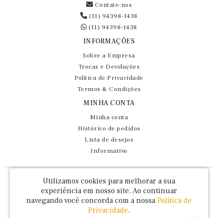
Contate-nos
(11) 94398-1438
(11) 94398-1438
INFORMAÇÕES
Sobre a Empresa
Trocas e Devoluções
Política de Privacidade
Termos & Condições
MINHA CONTA
Minha conta
Histórico de pedidos
Lista de desejos
Informativo
Fernando Maluhy Cia Ltda - CNPJ: 60.458.825/0001-86
Utilizamos cookies para melhorar a sua
Rua Dr Euclydes da Cunha, 47 - Brás - São Paulo / SP - CEP 03016-030
experiência em nosso site.
Ao continuar
navegando você concorda com a nossa
Política de
Privacidade
.