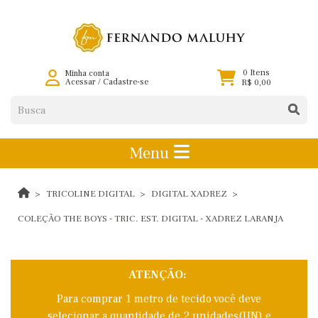
0 Itens
Minha conta
Acessar
/
Cadastre-se
R$ 0,00
Menu
TRICOLINE DIGITAL
DIGITAL XADREZ
COLEÇÃO THE BOYS - TRIC. EST. DIGITAL - XADREZ LARANJA
ATENÇÃO:
Para comprar 1 metro de tecido você deve
selecionar a quantidade de 2 unidades(UN) e