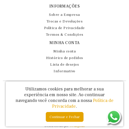
INFORMAÇÕES
Sobre a Empresa
Trocas e Devoluções
Política de Privacidade
Termos & Condições
MINHA CONTA
Minha conta
Histórico de pedidos
Lista de desejos
Informativo
Fernando Maluhy Cia Ltda - CNPJ: 60.458.825/0001-86
Utilizamos cookies para melhorar a sua
Rua Dr Euclydes da Cunha, 47 - Brás - São Paulo / SP - CEP 03016-030
experiência em nosso site.
Ao continuar
navegando você concorda com a nossa
Política de
Privacidade
.
Continuar e Fechar
Fernando Maluhy © 2026
Desenvolvido por
88digital