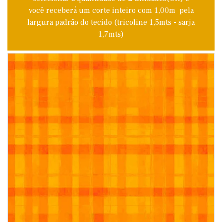
você receberá um corte inteiro com 1,00m pela
largura padrão do tecido (tricoline 1,5mts - sarja
1,7mts)