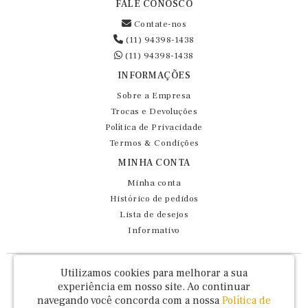
FALE CONOSCO
Contate-nos
(11) 94398-1438
(11) 94398-1438
INFORMAÇÕES
Sobre a Empresa
Trocas e Devoluções
Política de Privacidade
Termos & Condições
MINHA CONTA
Minha conta
Histórico de pedidos
Lista de desejos
Informativo
Fernando Maluhy Cia Ltda - CNPJ: 60.458.825/0001-86
Utilizamos cookies para melhorar a sua
Rua Dr Euclydes da Cunha, 47 - Brás - São Paulo / SP - CEP 03016-030
experiência em nosso site.
Ao continuar
navegando você concorda com a nossa
Política de