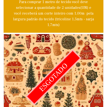
Para comprar 1 metro de tecido você deve
selecionar a quantidade de 2 unidades(UN) e
você receberá um corte inteiro com 1,00m pela
largura padrão do tecido (tricoline 1,5mts - sarja
1,7mts)
ESGOTADO