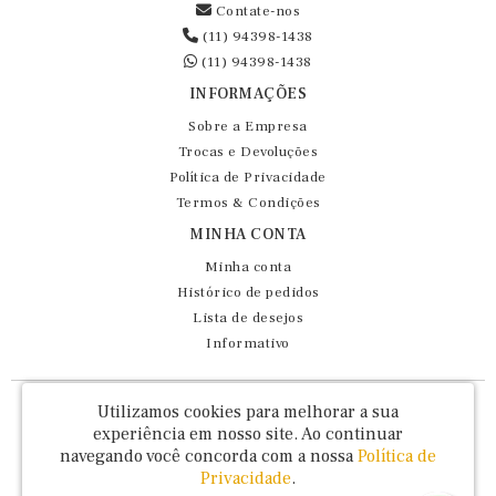
Contate-nos
(11) 94398-1438
(11) 94398-1438
INFORMAÇÕES
Sobre a Empresa
Trocas e Devoluções
Política de Privacidade
Termos & Condições
MINHA CONTA
Minha conta
Histórico de pedidos
Lista de desejos
Informativo
Fernando Maluhy Cia Ltda - CNPJ: 60.458.825/0001-86
Utilizamos cookies para melhorar a sua
Rua Dr Euclydes da Cunha, 47 - Brás - São Paulo / SP - CEP 03016-030
experiência em nosso site.
Ao continuar
navegando você concorda com a nossa
Política de
Privacidade
.