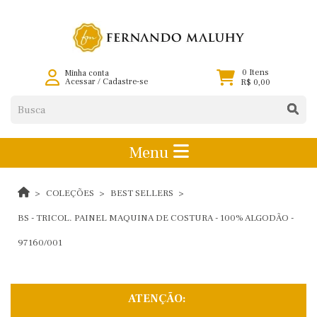
0 Itens
Minha conta
Acessar
/
Cadastre-se
R$ 0,00
Menu
COLEÇÕES
BEST SELLERS
BS - TRICOL. PAINEL MAQUINA DE COSTURA - 100% ALGODÃO -
97160/001
ATENÇÃO: