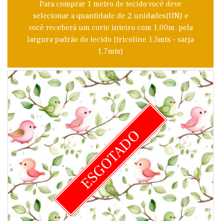
Para comprar 1 metro de tecido você deve
selecionar a quantidade de 2 unidades(UN) e
você receberá um corte inteiro com 1,00m pela
largura padrão do tecido (tricoline 1,5mts - sarja
1,7mts)
ESGOTADO