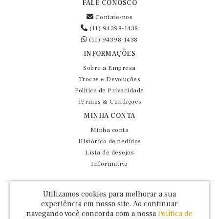
FALE CONOSCO
Contate-nos
(11) 94398-1438
(11) 94398-1438
INFORMAÇÕES
Sobre a Empresa
Trocas e Devoluções
Política de Privacidade
Termos & Condições
MINHA CONTA
Minha conta
Histórico de pedidos
Lista de desejos
Informativo
Fernando Maluhy Cia Ltda - CNPJ: 60.458.825/0001-86
Utilizamos cookies para melhorar a sua
Rua Dr Euclydes da Cunha, 47 - Brás - São Paulo / SP - CEP 03016-030
experiência em nosso site.
Ao continuar
navegando você concorda com a nossa
Política de