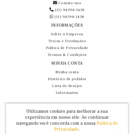
Contate-nos
(11) 94398-1438
(11) 94398-1438
INFORMAÇÕES
Sobre a Empresa
Trocas e Devoluções
Política de Privacidade
Termos & Condições
MINHA CONTA
Minha conta
Histórico de pedidos
Lista de desejos
Informativo
Fernando Maluhy Cia Ltda - CNPJ: 60.458.825/0001-86
Utilizamos cookies para melhorar a sua
Rua Dr Euclydes da Cunha, 47 - Brás - São Paulo / SP - CEP 03016-030
experiência em nosso site.
Ao continuar
navegando você concorda com a nossa
Política de
Privacidade
.