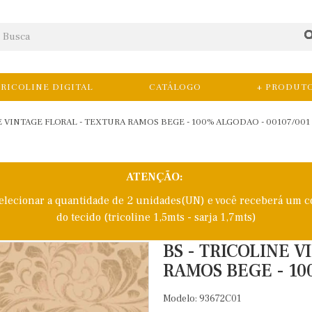
RICOLINE DIGITAL
CATÁLOGO
+ PRODUT
E VINTAGE FLORAL - TEXTURA RAMOS BEGE - 100% ALGODAO - 00107/001
ATENÇÃO:
selecionar a quantidade de 2 unidades(UN) e você receberá um c
do tecido (tricoline 1,5mts - sarja 1,7mts)
BS - TRICOLINE 
RAMOS BEGE - 10
Modelo: 93672C01