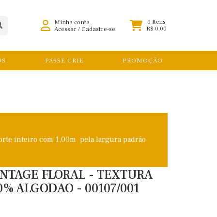
Minha conta
0 Itens
Acessar
/
Cadastre-se
R$ 0,00
OS
PASSE CRIE
PROMOÇÃO
orte inteiro com 1,00m pela largura padrão
VINTAGE FLORAL - TEXTURA
0% ALGODAO - 00107/001