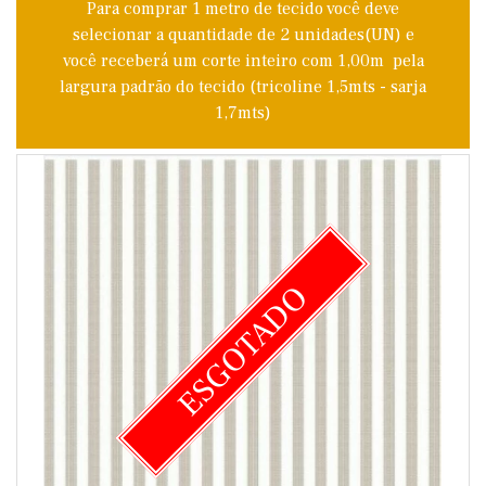
Para comprar 1 metro de tecido você deve
selecionar a quantidade de 2 unidades(UN) e
você receberá um corte inteiro com 1,00m pela
largura padrão do tecido (tricoline 1,5mts - sarja
1,7mts)
ESGOTADO