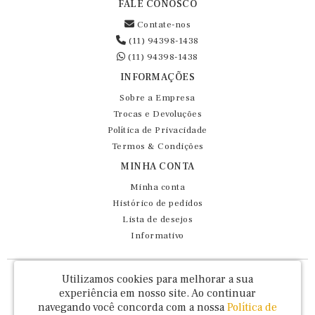
FALE CONOSCO
Contate-nos
(11) 94398-1438
(11) 94398-1438
INFORMAÇÕES
Sobre a Empresa
Trocas e Devoluções
Política de Privacidade
Termos & Condições
MINHA CONTA
Minha conta
Histórico de pedidos
Lista de desejos
Informativo
Fernando Maluhy Cia Ltda - CNPJ: 60.458.825/0001-86
Utilizamos cookies para melhorar a sua
Rua Dr Euclydes da Cunha, 47 - Brás - São Paulo / SP - CEP 03016-030
experiência em nosso site.
Ao continuar
navegando você concorda com a nossa
Política de