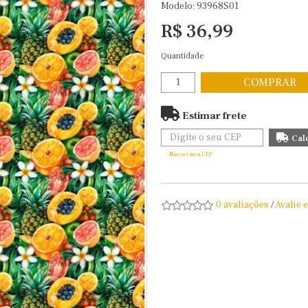
Modelo: 93968S01
R$ 36,99
Quantidade
COMPRAR
Estimar frete
Não sei meu CEP
0 avaliações
/
Avalie 