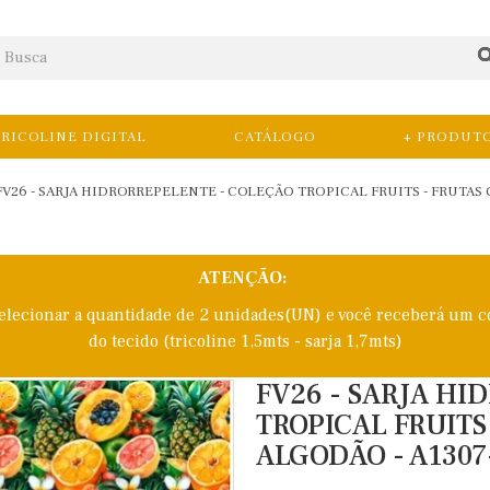
RICOLINE DIGITAL
CATÁLOGO
+ PRODUT
FV26 - SARJA HIDRORREPELENTE - COLEÇÃO TROPICAL FRUITS - FRUTAS C
ATENÇÃO:
selecionar a quantidade de 2 unidades(UN) e você receberá um c
do tecido (tricoline 1,5mts - sarja 1,7mts)
FV26 - SARJA HI
TROPICAL FRUITS
ALGODÃO - A1307