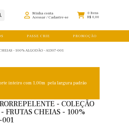
Minha conta
0 Itens
Acessar
/
Cadastre-se
R$ 0,00
OS
PASSE CRIE
PROMOÇÃO
HEIAS - 100% ALGODÃO - A1307-001
orte inteiro com 1,00m pela largura padrão
DRORREPELENTE - COLEÇÃO
 - FRUTAS CHEIAS - 100%
-001