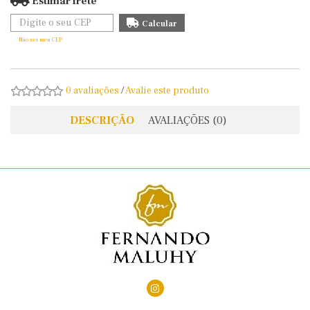
Estimar frete
Não sei meu CEP
0 avaliações
/
Avalie este produto
DESCRIÇÃO
AVALIAÇÕES (0)