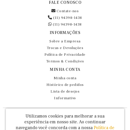
FALE CONOSCO
Contate-nos
(11) 94398-1438
(11) 94398-1438
INFORMAÇÕES
Sobre a Empresa
Trocas e Devoluções
Política de Privacidade
Termos & Condições
MINHA CONTA
Minha conta
Histórico de pedidos
Lista de desejos
Informativo
Fernando Maluhy Cia Ltda - CNPJ: 60.458.825/0001-86
Utilizamos cookies para melhorar a sua
Rua Dr Euclydes da Cunha, 47 - Brás - São Paulo / SP - CEP 03016-030
experiência em nosso site.
Ao continuar
navegando você concorda com a nossa
Política de