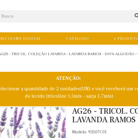
RICOLINE DIGITAL
CATÁLOGO
+ PRODUT
AG26 - TRICOL. COLEÇÃO LAVANDA - LAVANDA RAMOS - 100% ALGODÃO - 
ATENÇÃO:
selecionar a quantidade de 2 unidades(UN) e você receberá um c
do tecido (tricoline 1,5mts - sarja 1,7mts)
AG26 - TRICOL. 
LAVANDA RAMOS -
Modelo: 93507C01