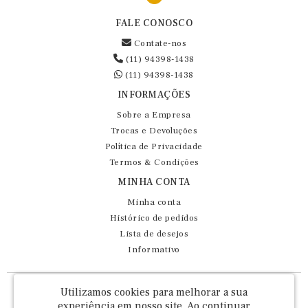
FALE CONOSCO
Contate-nos
(11) 94398-1438
(11) 94398-1438
INFORMAÇÕES
Sobre a Empresa
Trocas e Devoluções
Política de Privacidade
Termos & Condições
MINHA CONTA
Minha conta
Histórico de pedidos
Lista de desejos
Informativo
Fernando Maluhy Cia Ltda - CNPJ: 60.458.825/0001-86
Utilizamos cookies para melhorar a sua
Rua Dr Euclydes da Cunha, 47 - Brás - São Paulo / SP - CEP 03016-030
experiência em nosso site.
Ao continuar