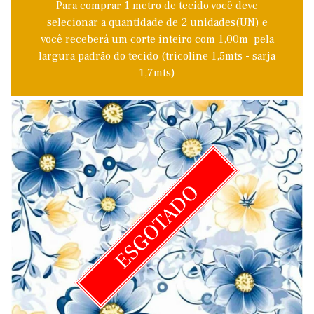
Para comprar 1 metro de tecido você deve
selecionar a quantidade de 2 unidades(UN) e
você receberá um corte inteiro com 1,00m pela
largura padrão do tecido (tricoline 1,5mts - sarja
1,7mts)
ESGOTADO