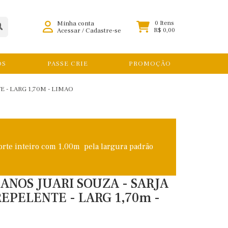
Minha conta
0 Itens
Acessar
/
Cadastre-se
R$ 0,00
OS
PASSE CRIE
PROMOÇÃO
 - LARG 1,70M - LIMAO
orte inteiro com 1,00m pela largura padrão
ANOS JUARI SOUZA - SARJA
EPELENTE - LARG 1,70m -