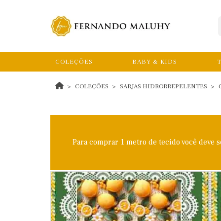
COLEÇÕES
BABY & KIDS
T
COLEÇÕES
SARJAS HIDRORREPELENTES
Para comprar 1 metro de tecido você deve 