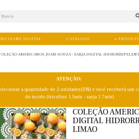
RICOLINE DIGITAL
CATÁLOGO
+ PRODUT
COLEÇÃO AMERICANOS JUARI SOUZA - SARJA DIGITAL HIDRORREPELENTE
ATENÇÃO:
selecionar a quantidade de 2 unidades(UN) e você receberá um c
do tecido (tricoline 1,5mts - sarja 1,7mts)
COLEÇÃO AMERIC
DIGITAL HIDRORR
LIMAO