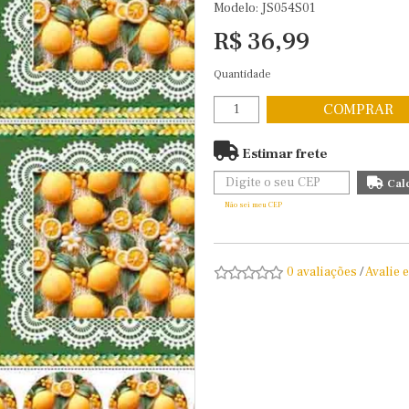
Modelo: JS054S01
R$ 36,99
Quantidade
COMPRAR
Estimar frete
Não sei meu CEP
0 avaliações
/
Avalie 