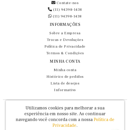
Contate-nos
(11) 94398-1438
(11) 94398-1438
INFORMAÇÕES
Sobre a Empresa
Trocas e Devoluções
Política de Privacidade
Termos & Condições
MINHA CONTA
Minha conta
Histórico de pedidos
Lista de desejos
Informativo
Fernando Maluhy Cia Ltda - CNPJ: 60.458.825/0001-86
Utilizamos cookies para melhorar a sua
Rua Dr Euclydes da Cunha, 47 - Brás - São Paulo / SP - CEP 03016-030
experiência em nosso site.
Ao continuar
navegando você concorda com a nossa
Política de
Privacidade
.