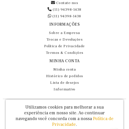
Contate-nos
(11) 94398-1438
(11) 94398-1438
INFORMAÇÕES
Sobre a Empresa
Trocas e Devoluções
Política de Privacidade
Termos & Condições
MINHA CONTA
Minha conta
Histórico de pedidos
Lista de desejos
Informativo
Fernando Maluhy Cia Ltda - CNPJ: 60.458.825/0001-86
Utilizamos cookies para melhorar a sua
Rua Dr Euclydes da Cunha, 47 - Brás - São Paulo / SP - CEP 03016-030
experiência em nosso site.
Ao continuar
navegando você concorda com a nossa
Política de
Privacidade
.