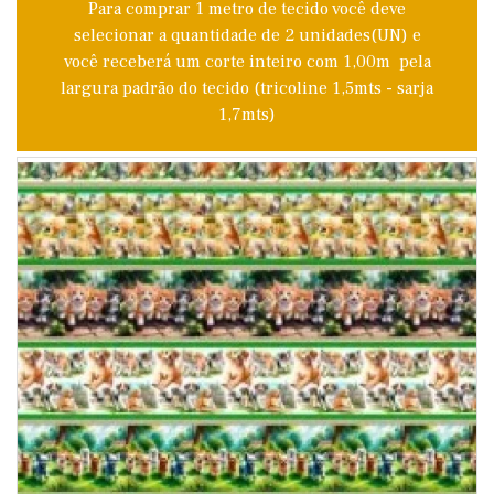
Para comprar 1 metro de tecido você deve
selecionar a quantidade de 2 unidades(UN) e
você receberá um corte inteiro com 1,00m pela
largura padrão do tecido (tricoline 1,5mts - sarja
1,7mts)