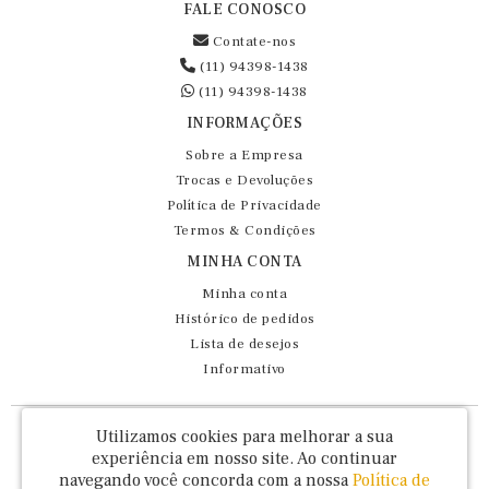
FALE CONOSCO
Contate-nos
(11) 94398-1438
(11) 94398-1438
INFORMAÇÕES
Sobre a Empresa
Trocas e Devoluções
Política de Privacidade
Termos & Condições
MINHA CONTA
Minha conta
Histórico de pedidos
Lista de desejos
Informativo
Fernando Maluhy Cia Ltda - CNPJ: 60.458.825/0001-86
Utilizamos cookies para melhorar a sua
Rua Dr Euclydes da Cunha, 47 - Brás - São Paulo / SP - CEP 03016-030
experiência em nosso site.
Ao continuar
navegando você concorda com a nossa
Política de