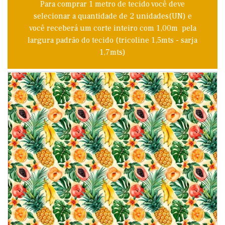
Para comprar 1 metro de tecido você deve
selecionar a quantidade de 2 unidades(UN) e
você receberá um corte inteiro com 1,00m pela
largura padrão do tecido (tricoline 1,5mts - sarja
1,7mts)