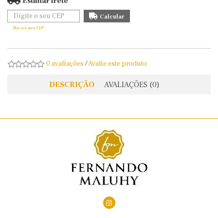
Estimar frete
Não sei meu CEP
0 avaliações
/
Avalie este produto
DESCRIÇÃO
AVALIAÇÕES (0)