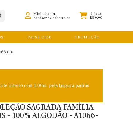
Minha conta
0 Itens
Acessar
/
Cadastre-se
R$ 0,00
OS
PASSE CRIE
PROMOÇÃO
066-001
orte inteiro com 1,00m pela largura padrão
COLEÇÃO SAGRADA FAMÍLIA
IS - 100% ALGODÃO - A1066-