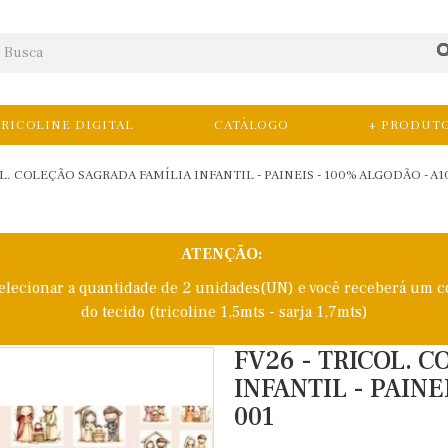
RICOLINE DIGITAL
CATÁLOGO
+ PRODUT
OL. COLEÇÃO SAGRADA FAMÍLIA INFANTIL - PAINEIS - 100% ALGODÃO - A1
ATENÇÃO:
selecionar a quantidade de 2 unidades(UN) e você receberá um c
do tecido (tricoline 1,5mts - sarja 1,7mts)
FV26 - TRICOL. 
INFANTIL - PAINE
001