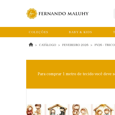
COLEÇÕES
BABY & KIDS
T
CATÁLOGO
FEVEREIRO 2026
FV26 - TRIC
Para comprar 1 metro de tecido você deve 