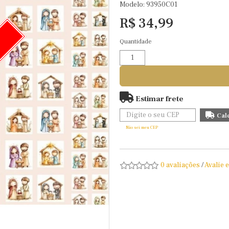
Modelo: 93950C01
R$ 34,99
Quantidade
O
Estimar frete
Não sei meu CEP
0 avaliações
/
Avalie 