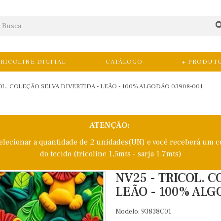
RICOLINE DIGITAL
CATÁLOGO
+ PRODUT
OL. COLEÇÃO SELVA DIVERTIDA - LEÃO - 100% ALGODÃO 03908-001
ATENÇÃO:
selecionar a quantidade de 2 unidades(UN) e você receberá um c
do tecido (tricoline 1,5mts - sarja 1,7mts)
NV25 - TRICOL. 
LEÃO - 100% ALG
Modelo: 93838C01