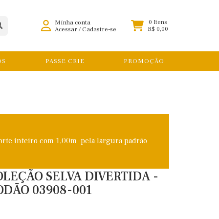
Minha conta
0 Itens
Acessar
/
Cadastre-se
R$ 0,00
OS
PASSE CRIE
PROMOÇÃO
orte inteiro com 1,00m pela largura padrão
COLEÇÃO SELVA DIVERTIDA -
ODÃO 03908-001