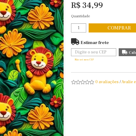
R$ 34,99
Quantidade
COMPRAR
Estimar frete
Não sei meu CEP
0 avaliações
/
Avalie 