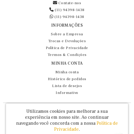
Contate-nos
(11) 94398-1438
(11) 94398-1438
INFORMAÇÕES
Sobre a Empresa
Trocas e Devoluções
Política de Privacidade
Termos & Condições
MINHA CONTA
Minha conta
Histórico de pedidos
Lista de desejos
Informativo
Fernando Maluhy Cia Ltda - CNPJ: 60.458.825/0001-86
Utilizamos cookies para melhorar a sua
Rua Dr Euclydes da Cunha, 47 - Brás - São Paulo / SP - CEP 03016-030
experiência em nosso site.
Ao continuar
navegando você concorda com a nossa
Política de
Privacidade
.