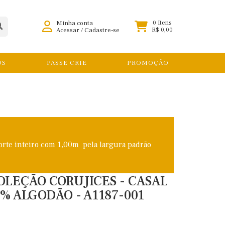
Minha conta
0 Itens
Acessar
/
Cadastre-se
R$ 0,00
OS
PASSE CRIE
PROMOÇÃO
orte inteiro com 1,00m pela largura padrão
COLEÇÃO CORUJICES - CASAL
0% ALGODÃO - A1187-001