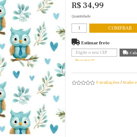
R$ 34,99
Quantidade
COMPRAR
Estimar frete
Não sei meu CEP
0 avaliações
/
Avalie 