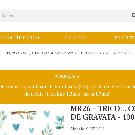
RICOLINE DIGITAL
CATÁLOGO
+ PRODUT
 COLEÇÃO CORUJICES - CASAL DE GRAVATA - 100% ALGODÃO - A1187-001
ATENÇÃO:
selecionar a quantidade de 2 unidades(UN) e você receberá um c
do tecido (tricoline 1,5mts - sarja 1,7mts)
MR26 - TRICOL. 
DE GRAVATA - 10
Modelo: 93958C01