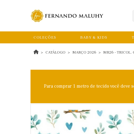
COLEÇÕES
BABY & KIDS
T
CATÁLOGO
MARÇO 2026
MR26 - TRICOL.
Para comprar 1 metro de tecido você deve 