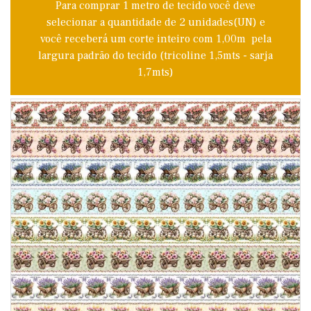
Para comprar 1 metro de tecido você deve
selecionar a quantidade de 2 unidades(UN) e
você receberá um corte inteiro com 1,00m pela
largura padrão do tecido (tricoline 1,5mts - sarja
1,7mts)