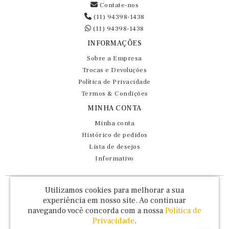
Contate-nos
(11) 94398-1438
(11) 94398-1438
INFORMAÇÕES
Sobre a Empresa
Trocas e Devoluções
Política de Privacidade
Termos & Condições
MINHA CONTA
Minha conta
Histórico de pedidos
Lista de desejos
Informativo
Fernando Maluhy Cia Ltda - CNPJ: 60.458.825/0001-86
Utilizamos cookies para melhorar a sua
Rua Dr Euclydes da Cunha, 47 - Brás - São Paulo / SP - CEP 03016-030
experiência em nosso site.
Ao continuar
navegando você concorda com a nossa
Política de
Privacidade
.