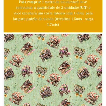
Para comprar 1 metro de tecido você deve
selecionar a quantidade de 2 unidades(UN) e
você receberá um corte inteiro com 1,00m pela
largura padrão do tecido (tricoline 1,5mts - sarja
1,7mts)