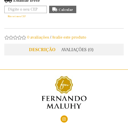
Estimar frete
Não sei meu CEP
0 avaliações
/
Avalie este produto
DESCRIÇÃO
AVALIAÇÕES (0)