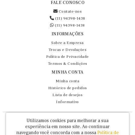
FALE CONOSCO
Contate-nos
(11) 94398-1438
(11) 94398-1438
INFORMAÇÕES
Sobre a Empresa
Trocas e Devoluções
Política de Privacidade
Termos & Condições
MINHA CONTA
Minha conta
Histórico de pedidos
Lista de desejos
Informativo
Fernando Maluhy Cia Ltda - CNPJ: 60.458.825/0001-86
Utilizamos cookies para melhorar a sua
Rua Dr Euclydes da Cunha, 47 - Brás - São Paulo / SP - CEP 03016-030
experiência em nosso site.
Ao continuar
navegando você concorda com a nossa
Política de