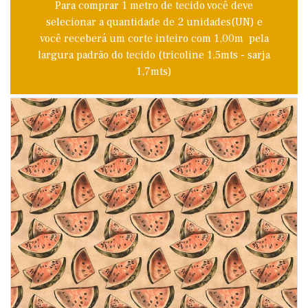
Para comprar 1 metro de tecido você deve
selecionar a quantidade de 2 unidades(UN) e
você receberá um corte inteiro com 1,00m pela
largura padrão do tecido (tricoline 1,5mts - sarja
1,7mts)