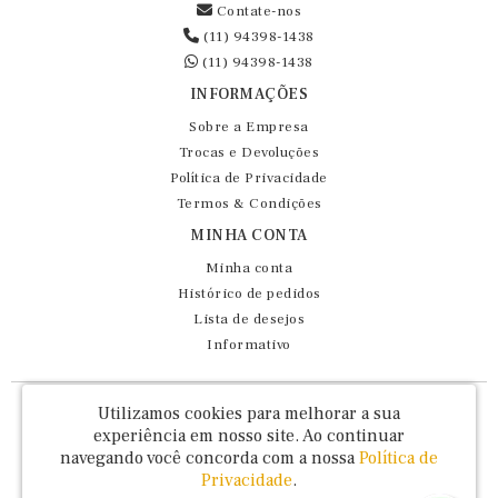
Contate-nos
(11) 94398-1438
(11) 94398-1438
INFORMAÇÕES
Sobre a Empresa
Trocas e Devoluções
Política de Privacidade
Termos & Condições
MINHA CONTA
Minha conta
Histórico de pedidos
Lista de desejos
Informativo
Fernando Maluhy Cia Ltda - CNPJ: 60.458.825/0001-86
Utilizamos cookies para melhorar a sua
Rua Dr Euclydes da Cunha, 47 - Brás - São Paulo / SP - CEP 03016-030
experiência em nosso site.
Ao continuar
navegando você concorda com a nossa
Política de
Privacidade
.