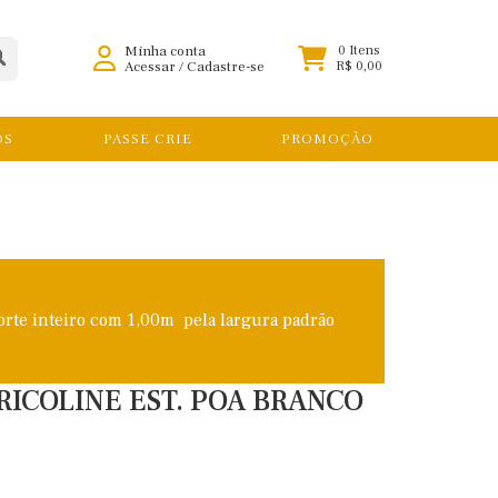
Minha conta
0 Itens
Acessar
/
Cadastre-se
R$ 0,00
OS
PASSE CRIE
PROMOÇÃO
orte inteiro com 1,00m pela largura padrão
RICOLINE EST. POA BRANCO