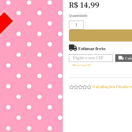
R$ 14,99
Quantidade
O
Estimar frete
Não sei meu CEP
0 avaliações
/
Avalie 