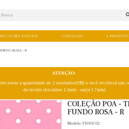
RICOLINE DIGITAL
CATÁLOGO
+ PRODUT
UNDO ROSA - R
ATENÇÃO:
selecionar a quantidade de 2 unidades(UN) e você receberá um c
do tecido (tricoline 1,5mts - sarja 1,7mts)
COLEÇÃO POA - T
FUNDO ROSA - R
Modelo: P1010C02