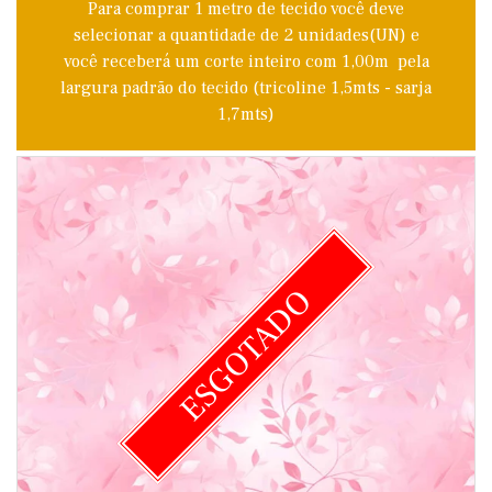
Para comprar 1 metro de tecido você deve
selecionar a quantidade de 2 unidades(UN) e
você receberá um corte inteiro com 1,00m pela
largura padrão do tecido (tricoline 1,5mts - sarja
1,7mts)
ESGOTADO