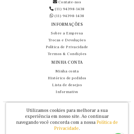
Contate-nos
(11) 94398-1438
(11) 94398-1438
INFORMAÇÕES
Sobre a Empresa
Trocas e Devoluções
Política de Privacidade
Termos & Condições
MINHA CONTA
Minha conta
Histórico de pedidos
Lista de desejos
Informativo
Fernando Maluhy Cia Ltda - CNPJ: 60.458.825/0001-86
Utilizamos cookies para melhorar a sua
Rua Dr Euclydes da Cunha, 47 - Brás - São Paulo / SP - CEP 03016-030
experiência em nosso site.
Ao continuar
navegando você concorda com a nossa
Política de
Privacidade
.