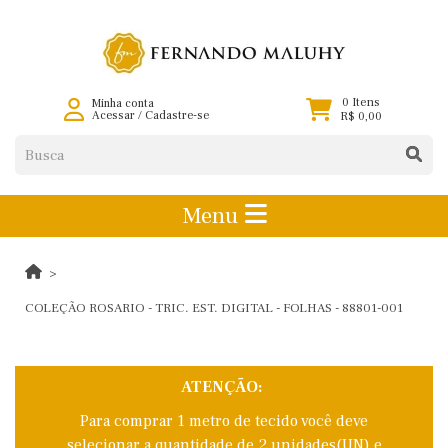
0 Itens
Minha conta
Acessar
/
Cadastre-se
R$ 0,00
Menu
COLEÇÃO ROSARIO - TRIC. EST. DIGITAL - FOLHAS - 88801-001
ATENÇÃO:
Para comprar 1 metro de tecido você deve
selecionar a quantidade de 2 unidades(UN) e