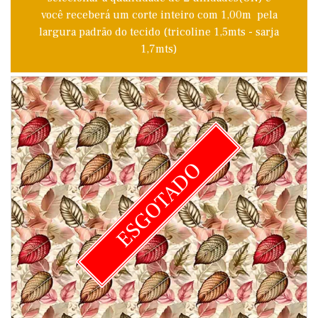
você receberá um corte inteiro com 1,00m pela
largura padrão do tecido (tricoline 1,5mts - sarja
1,7mts)
ESGOTADO