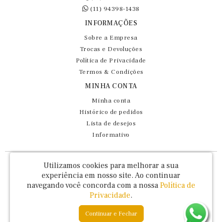
(11) 94398-1438
INFORMAÇÕES
Sobre a Empresa
Trocas e Devoluções
Política de Privacidade
Termos & Condições
MINHA CONTA
Minha conta
Histórico de pedidos
Lista de desejos
Informativo
Fernando Maluhy Cia Ltda - CNPJ: 60.458.825/0001-86
Utilizamos cookies para melhorar a sua
Rua Dr Euclydes da Cunha, 47 - Brás - São Paulo / SP - CEP 03016-030
experiência em nosso site.
Ao continuar
navegando você concorda com a nossa
Política de
Privacidade
.
Continuar e Fechar
Fernando Maluhy © 2026