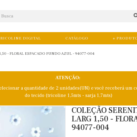
RICOLINE DIGITAL
CATÁLOGO
+ PRODUT
1,50 - FLORAL ESPACADO FUNDO AZUL - 94077-004
ATENÇÃO:
selecionar a quantidade de 2 unidades(UN) e você receberá um c
do tecido (tricoline 1,5mts - sarja 1,7mts)
COLEÇÃO SERENITY
LARG 1,50 - FLO
94077-004