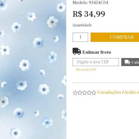
Modelo: 93454C04
R$ 34,99
Quantidade
COMPRAR
Estimar frete
Não sei meu CEP
0 avaliações
/
Avalie 