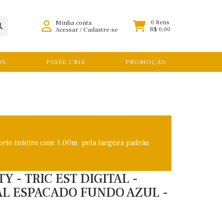
Minha conta
0 Itens
Acessar
/
Cadastre-se
R$ 0,00
OS
PASSE CRIE
PROMOÇÃO
orte inteiro com 1,00m pela largura padrão
 - TRIC EST DIGITAL -
RAL ESPACADO FUNDO AZUL -