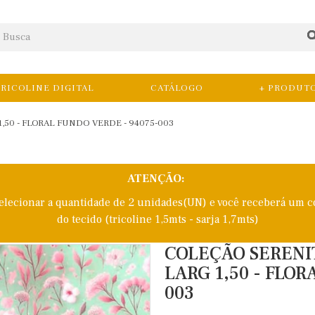
RICOLINE DIGITAL
CATÁLOGO
+ PRODUT
1,50 - FLORAL FUNDO VERDE - 94075-003
ATENÇÃO:
selecionar a quantidade de 2 unidades(UN) e você receberá um c
do tecido (tricoline 1,5mts - sarja 1,7mts)
COLEÇÃO SERENITY
LARG 1,50 - FLO
003