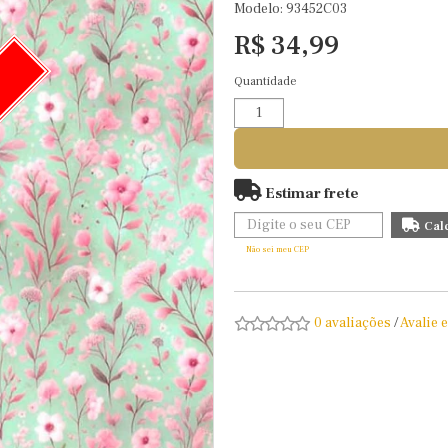
Modelo: 93452C03
R$ 34,99
Quantidade
O
Estimar frete
Não sei meu CEP
0 avaliações
/
Avalie 