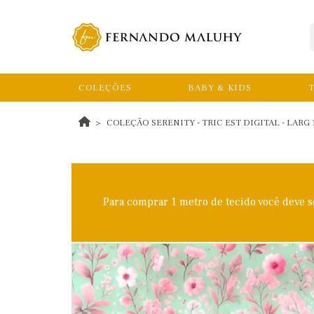
COLEÇÕES
BABY & KIDS
T
COLEÇÃO SERENITY - TRIC EST DIGITAL - LARG 
Para comprar 1 metro de tecido você deve 