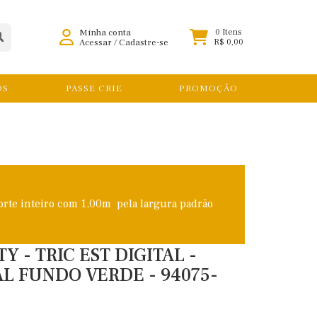
Minha conta
0 Itens
Acessar
/
Cadastre-se
R$ 0,00
OS
PASSE CRIE
PROMOÇÃO
orte inteiro com 1,00m pela largura padrão
 - TRIC EST DIGITAL -
RAL FUNDO VERDE - 94075-