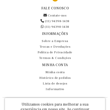
FALE CONOSCO
Contate-nos
(11) 94398-1438
(11) 94398-1438
INFORMAÇÕES
Sobre a Empresa
Trocas e Devoluções
Política de Privacidade
Termos & Condições
MINHA CONTA
Minha conta
Histórico de pedidos
Lista de desejos
Informativo
Fernando Maluhy Cia Ltda - CNPJ: 60.458.825/0001-86
Utilizamos cookies para melhorar a sua
Rua Dr Euclydes da Cunha, 47 - Brás - São Paulo / SP - CEP 03016-030
experiência em nosso site.
Ao continuar