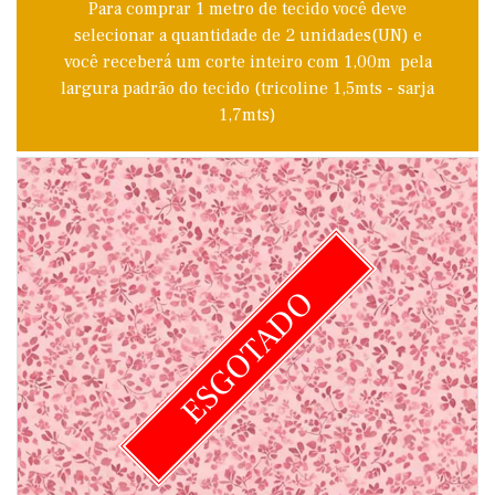
Para comprar 1 metro de tecido você deve
selecionar a quantidade de 2 unidades(UN) e
você receberá um corte inteiro com 1,00m pela
largura padrão do tecido (tricoline 1,5mts - sarja
1,7mts)
ESGOTADO