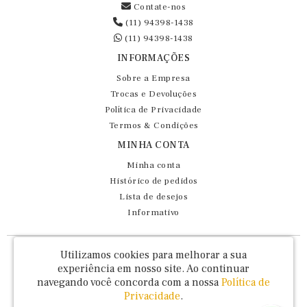
Contate-nos
(11) 94398-1438
(11) 94398-1438
INFORMAÇÕES
Sobre a Empresa
Trocas e Devoluções
Política de Privacidade
Termos & Condições
MINHA CONTA
Minha conta
Histórico de pedidos
Lista de desejos
Informativo
Fernando Maluhy Cia Ltda - CNPJ: 60.458.825/0001-86
Utilizamos cookies para melhorar a sua
Rua Dr Euclydes da Cunha, 47 - Brás - São Paulo / SP - CEP 03016-030
experiência em nosso site.
Ao continuar
navegando você concorda com a nossa
Política de
Privacidade
.