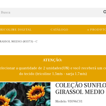
RICOLINE DIGITAL
CATÁLOGO
+ PRODUT
RASSOL MEDIO (85573) - C
ATENÇÃO:
selecionar a quantidade de 2 unidades(UN) e você receberá um c
do tecido (tricoline 1,5mts - sarja 1,7mts)
COLEÇÃO SUNFLOWE
GIRASSOL MEDIO (
Modelo: 93096C01