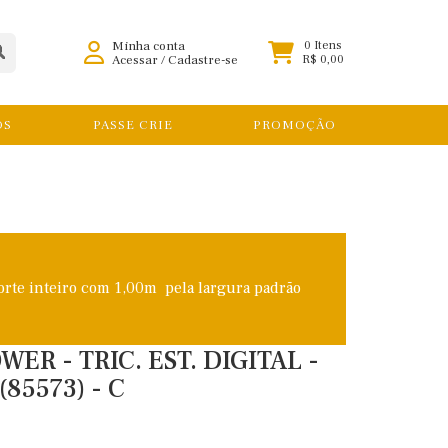
Minha conta
0 Itens
Acessar
/
Cadastre-se
R$ 0,00
OS
PASSE CRIE
PROMOÇÃO
orte inteiro com 1,00m pela largura padrão
R - TRIC. EST. DIGITAL -
85573) - C