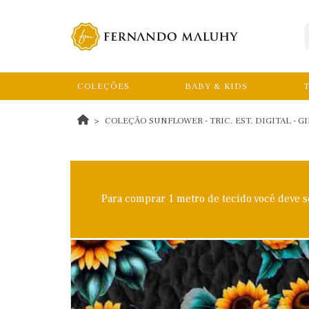
COLEÇÕES
BABY & KIDS
T
COLEÇÃO SUNFLOWER - TRIC. EST. DIGITAL - GI
Para comprar 1 metro de tecido você deve 