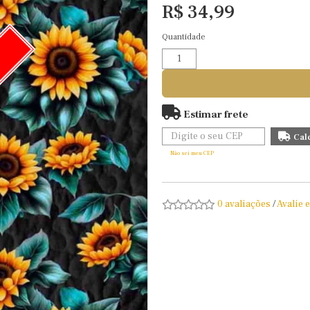
R$ 34,99
Quantidade
O
Estimar frete
Não sei meu CEP
0 avaliações
/
Avalie 