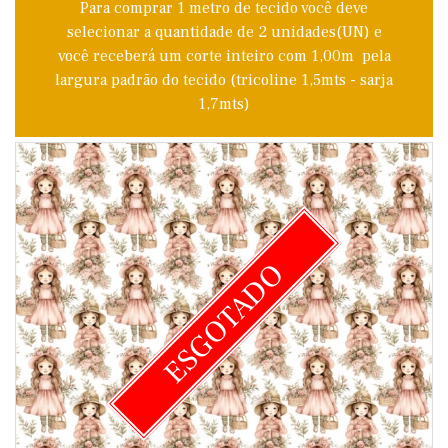
Para comprar 1 metro de tecido você deve
selecionar a quantidade de 2 unidades(UN) e
você receberá um corte inteiro com 1,00m pela
largura padrão do tecido (tricoline 1,5mts - sarja
1,7mts)
ESGOTADO