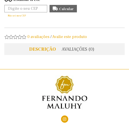
Não sei meu CEP
0 avaliações
/
Avalie este produto
DESCRIÇÃO
AVALIAÇÕES (0)