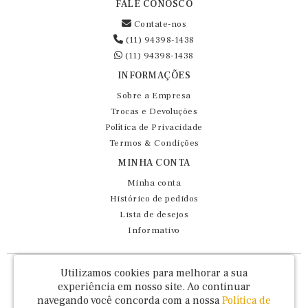
FALE CONOSCO
Contate-nos
(11) 94398-1438
(11) 94398-1438
INFORMAÇÕES
Sobre a Empresa
Trocas e Devoluções
Política de Privacidade
Termos & Condições
MINHA CONTA
Minha conta
Histórico de pedidos
Lista de desejos
Informativo
Fernando Maluhy Cia Ltda - CNPJ: 60.458.825/0001-86
Utilizamos cookies para melhorar a sua
Rua Dr Euclydes da Cunha, 47 - Brás - São Paulo / SP - CEP 03016-030
experiência em nosso site.
Ao continuar
navegando você concorda com a nossa
Política de