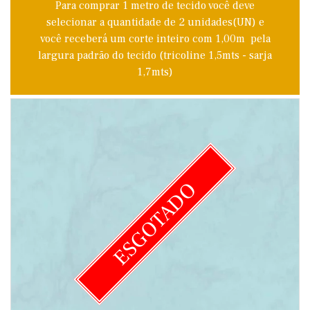
Para comprar 1 metro de tecido você deve
selecionar a quantidade de 2 unidades(UN) e
você receberá um corte inteiro com 1,00m pela
largura padrão do tecido (tricoline 1,5mts - sarja
1,7mts)
ESGOTADO