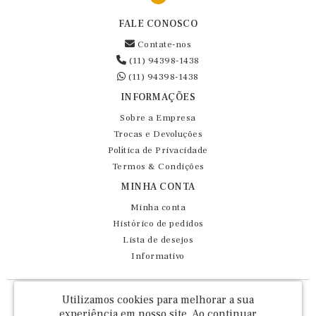
FALE CONOSCO
Contate-nos
(11) 94398-1438
(11) 94398-1438
INFORMAÇÕES
Sobre a Empresa
Trocas e Devoluções
Política de Privacidade
Termos & Condições
MINHA CONTA
Minha conta
Histórico de pedidos
Lista de desejos
Informativo
Fernando Maluhy Cia Ltda - CNPJ: 60.458.825/0001-86
Utilizamos cookies para melhorar a sua
Rua Dr Euclydes da Cunha, 47 - Brás - São Paulo / SP - CEP 03016-030
experiência em nosso site.
Ao continuar