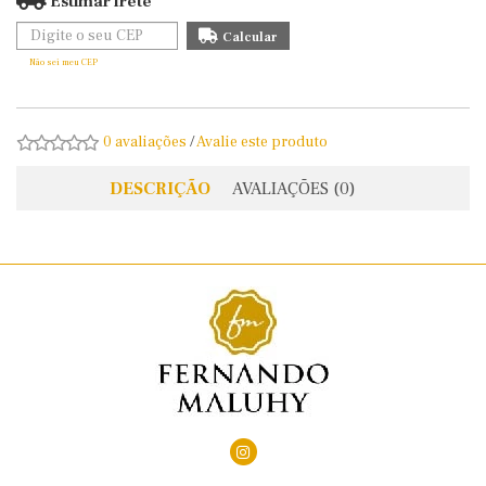
Estimar frete
Não sei meu CEP
0 avaliações
/
Avalie este produto
DESCRIÇÃO
AVALIAÇÕES (0)