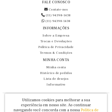
FALE CONOSCO
Contate-nos
(11) 94398-1438
(11) 94398-1438
INFORMAÇÕES
Sobre a Empresa
Trocas e Devoluções
Política de Privacidade
Termos & Condições
MINHA CONTA
Minha conta
Histórico de pedidos
Lista de desejos
Informativo
Fernando Maluhy Cia Ltda - CNPJ: 60.458.825/0001-86
Utilizamos cookies para melhorar a sua
Rua Dr Euclydes da Cunha, 47 - Brás - São Paulo / SP - CEP 03016-030
experiência em nosso site.
Ao continuar
navegando você concorda com a nossa
Política de