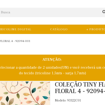
RICOLINE DIGITAL
CATÁLOGO
+ PRODUT
FLORAL 4 - 92094-001
ATENÇÃO:
selecionar a quantidade de 2 unidades(UN) e você receberá um c
do tecido (tricoline 1,5mts - sarja 1,7mts)
COLEÇÃO TINY FLO
FLORAL 4 - 92094
Modelo: 93322C01