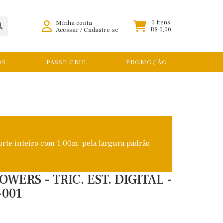
Minha conta
0 Itens
Acessar
/
Cadastre-se
R$ 0,00
OS
PASSE CRIE
PROMOÇÃO
orte inteiro com 1,00m pela largura padrão
WERS - TRIC. EST. DIGITAL -
-001