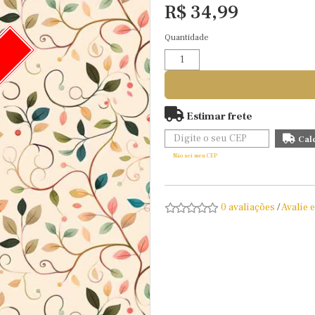
R$ 34,99
Quantidade
O
Estimar frete
Não sei meu CEP
0 avaliações
/
Avalie 