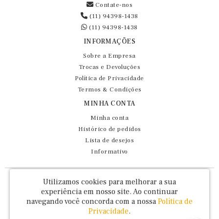
Contate-nos
(11) 94398-1438
(11) 94398-1438
INFORMAÇÕES
Sobre a Empresa
Trocas e Devoluções
Política de Privacidade
Termos & Condições
MINHA CONTA
Minha conta
Histórico de pedidos
Lista de desejos
Informativo
Fernando Maluhy Cia Ltda - CNPJ: 60.458.825/0001-86
Utilizamos cookies para melhorar a sua
Rua Dr Euclydes da Cunha, 47 - Brás - São Paulo / SP - CEP 03016-030
experiência em nosso site.
Ao continuar
navegando você concorda com a nossa
Política de
Privacidade
.