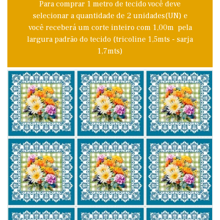
Para comprar 1 metro de tecido você deve
selecionar a quantidade de 2 unidades(UN) e
você receberá um corte inteiro com 1,00m pela
largura padrão do tecido (tricoline 1,5mts - sarja
1,7mts)