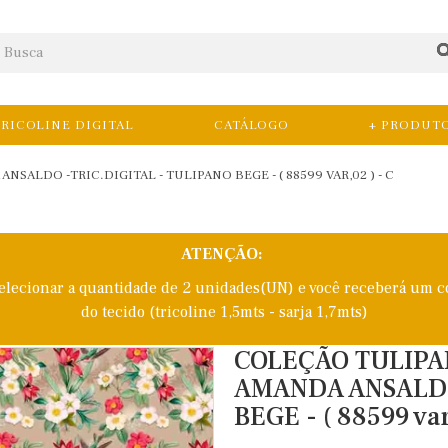
RICOLINE DIGITAL
CATÁLOGO
+ PRODUT
SALDO -TRIC.DIGITAL - TULIPANO BEGE - ( 88599 VAR,02 ) - C
ATENÇÃO:
selecionar a quantidade de 2 unidades(UN) e você receberá um c
do tecido (tricoline 1,5mts - sarja 1,7mts)
COLEÇÃO TULIPA
AMANDA ANSALDO
BEGE - ( 88599 var