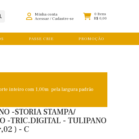
Minha conta
0 Itens
Acessar
/
Cadastre-se
R$ 0,00
OS
PASSE CRIE
PROMOÇÃO
orte inteiro com 1,00m pela largura padrão
NO -STORIA STAMPA/
 -TRIC.DIGITAL - TULIPANO
,02 ) - C