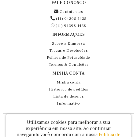
FALE CONOSCO
Contate-nos
(11) 94398-1438
(11) 94398-1438
INFORMAÇÕES
Sobre a Empresa
Trocas e Devoluções
Política de Privacidade
Termos & Condições
MINHA CONTA
Minha conta
Histórico de pedidos
Lista de desejos
Informativo
Fernando Maluhy Cia Ltda - CNPJ: 60.458.825/0001-86
Utilizamos cookies para melhorar a sua
Rua Dr Euclydes da Cunha, 47 - Brás - São Paulo / SP - CEP 03016-030
experiência em nosso site.
Ao continuar
navegando você concorda com a nossa
Política de