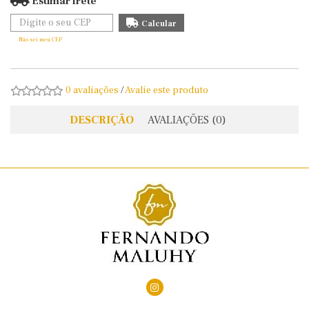
Estimar frete
Não sei meu CEP
0 avaliações
/
Avalie este produto
DESCRIÇÃO
AVALIAÇÕES (0)