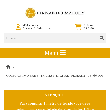
0 Itens
Minha conta
Acessar
/
Cadastre-se
R$ 0,00
Menu
COLEÇÃO TWO BABY - TRIC.EST. DIGITAL - FLORAL 2 - 95766-001
ATENÇÃO:
Para comprar 1 metro de tecido você deve
selecionar a quantidade de 2 unidades(UN) e