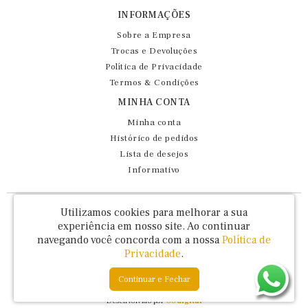
INFORMAÇÕES
Sobre a Empresa
Trocas e Devoluções
Política de Privacidade
Termos & Condições
MINHA CONTA
Minha conta
Histórico de pedidos
Lista de desejos
Informativo
Fernando Maluhy Cia Ltda - CNPJ: 60.458.825/0001-86
Utilizamos cookies para melhorar a sua
Rua Dr Euclydes da Cunha, 47 - Brás - São Paulo / SP - CEP 03016-030
experiência em nosso site.
Ao continuar
navegando você concorda com a nossa
Política de
Privacidade
.
Continuar e Fechar
Fernando Maluhy © 2026
Desenvolvido por
88digital