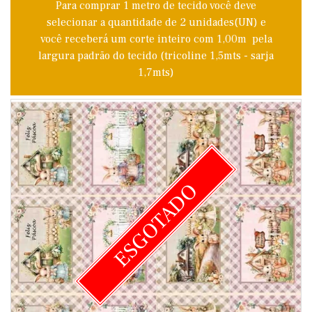
Para comprar 1 metro de tecido você deve
selecionar a quantidade de 2 unidades(UN) e
você receberá um corte inteiro com 1,00m pela
largura padrão do tecido (tricoline 1,5mts - sarja
1,7mts)
ESGOTADO