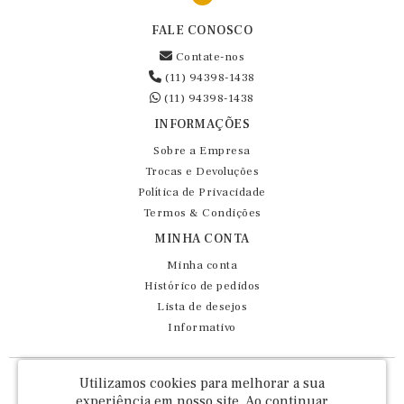
FALE CONOSCO
Contate-nos
(11) 94398-1438
(11) 94398-1438
INFORMAÇÕES
Sobre a Empresa
Trocas e Devoluções
Política de Privacidade
Termos & Condições
MINHA CONTA
Minha conta
Histórico de pedidos
Lista de desejos
Informativo
Fernando Maluhy Cia Ltda - CNPJ: 60.458.825/0001-86
Utilizamos cookies para melhorar a sua
Rua Dr Euclydes da Cunha, 47 - Brás - São Paulo / SP - CEP 03016-030
experiência em nosso site.
Ao continuar