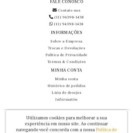
FALE CONOSCO
Contate-nos
(11) 94398-1438
(11) 94398-1438
INFORMAÇÕES
Sobre a Empresa
Trocas e Devoluções
Política de Privacidade
Termos & Condições
MINHA CONTA
Minha conta
Histórico de pedidos
Lista de desejos
Informativo
Fernando Maluhy Cia Ltda - CNPJ: 60.458.825/0001-86
Utilizamos cookies para melhorar a sua
Rua Dr Euclydes da Cunha, 47 - Brás - São Paulo / SP - CEP 03016-030
experiência em nosso site.
Ao continuar
navegando você concorda com a nossa
Política de