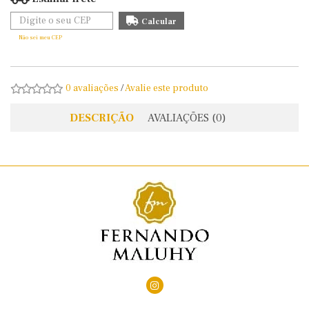
Não sei meu CEP
0 avaliações
/
Avalie este produto
DESCRIÇÃO
AVALIAÇÕES (0)