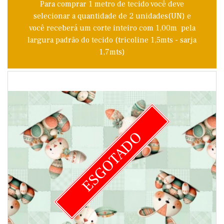
Para comprar 1 metro de tecido você deve
selecionar a quantidade de 2 unidades(UN) e
você receberá um corte inteiro com 1,00m pela
largura padrão do tecido (tricoline 1,5mts - sarja
1,7mts)
ESGOTADO