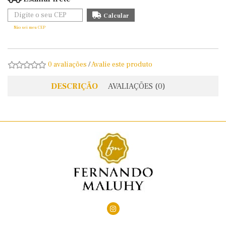
Não sei meu CEP
0 avaliações
/
Avalie este produto
DESCRIÇÃO
AVALIAÇÕES (0)