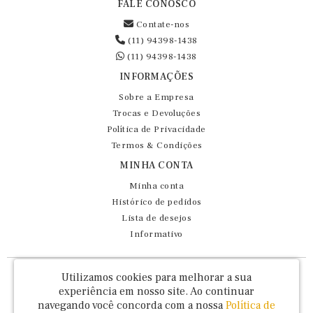
FALE CONOSCO
Contate-nos
(11) 94398-1438
(11) 94398-1438
INFORMAÇÕES
Sobre a Empresa
Trocas e Devoluções
Política de Privacidade
Termos & Condições
MINHA CONTA
Minha conta
Histórico de pedidos
Lista de desejos
Informativo
Fernando Maluhy Cia Ltda - CNPJ: 60.458.825/0001-86
Utilizamos cookies para melhorar a sua
Rua Dr Euclydes da Cunha, 47 - Brás - São Paulo / SP - CEP 03016-030
experiência em nosso site.
Ao continuar
navegando você concorda com a nossa
Política de